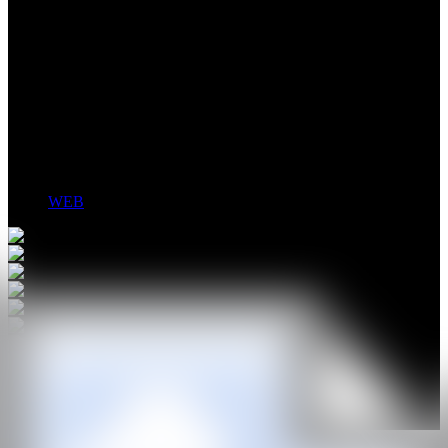
visual de internet y la instalación.
Su obra combina técnicas físicas y digitales para generar cruces
entre animación 3D, escultura, instalación y, más recientemente, arte
interactivo y diseño UX. Desde una mirada crítica, explora los
límites de la tecnología y las formas en que esta transforma las
relaciones personales, sociales y simbólicas. Independientemente del
formato, busca construir experiencias que activen una respuesta
emocional fuerte en el espectador, próxima a lo inquietante, lo
ambiguo y lo extrañamente familiar.
WEB
GALERÍA
Carmela