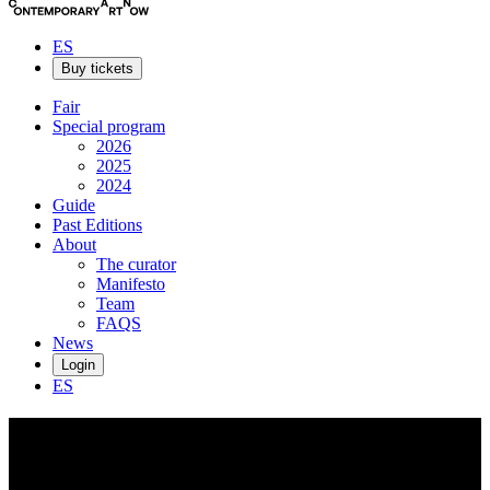
ES
Buy tickets
Fair
Special program
2026
2025
2024
Guide
Past Editions
About
The curator
Manifesto
Team
FAQS
News
Login
ES
Moratiel
Moratiel desarrolla una práctica situada entre la tecnología, la cultura