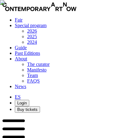
Fair
Special program
2026
2025
2024
Guide
Past Editions
About
The curator
Manifesto
Team
FAQS
News
ES
Login
Buy tickets