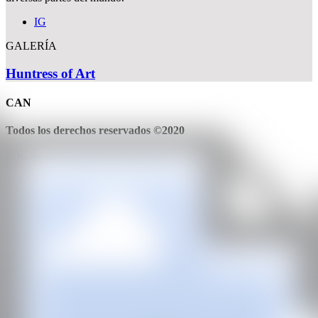
IG
GALERÍA
Huntress of Art
CAN
Todos los derechos reservados ©2020
hello@contemporaryartnow.com
Con la subvención de: