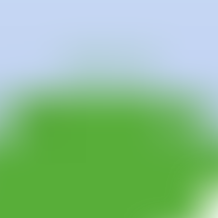
 vive y trabaja en Sevilla tras haber tenido talleres propios en difere
intura de la Real Academia de Bellas Artes de Santa Isabel de Hungría. 
 de Málaga o la Fundación Valentín de Madariaga y Oya.