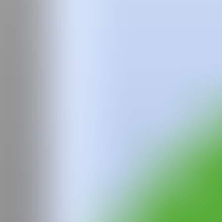
Equipo
Preguntas frecuentes
News
Login
Ángela
Mena
Licenciada en Bellas Artes por la Universidad de Sevilla, actualmente
cuenta entre sus últimos logros curriculares con el Primer Premio de P
piezas en colecciones como el Centro de Arte Contemporáneo (CAC)
WEB
IG
CAN
Todos los derechos reservados ©2020
hello@contemporaryartnow.com
Con la subvención de: