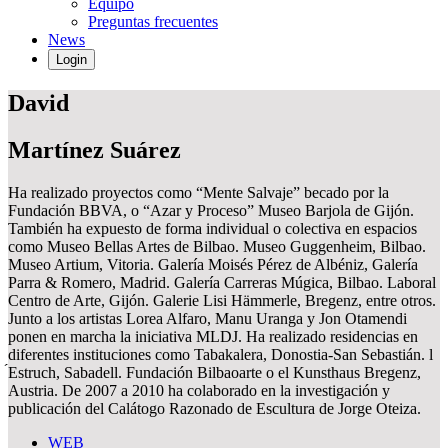
Equipo
Preguntas frecuentes
News
Login
David
Martínez Suárez
Ha realizado proyectos como “Mente Salvaje” becado por la
Fundación BBVA, o “Azar y Proceso” Museo Barjola de Gijón.
También ha expuesto de forma individual o colectiva en espacios
como Museo Bellas Artes de Bilbao. Museo Guggenheim, Bilbao.
Museo Artium, Vitoria. Galería Moisés Pérez de Albéniz, Galería
Parra & Romero, Madrid. Galería Carreras Múgica, Bilbao. Laboral
Centro de Arte, Gijón. Galerie Lisi Hämmerle, Bregenz, entre otros.
Junto a los artistas Lorea Alfaro, Manu Uranga y Jon Otamendi
ponen en marcha la iniciativa MLDJ. Ha realizado residencias en
diferentes instituciones como Tabakalera, Donostia-San Sebastián. l
́Estruch, Sabadell. Fundación Bilbaoarte o el Kunsthaus Bregenz,
Austria. De 2007 a 2010 ha colaborado en la investigación y
publicación del Calátogo Razonado de Escultura de Jorge Oteiza.
WEB