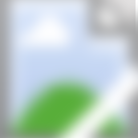
GALERÍA
Praxis
Buenos Aires/Nueva York, Argentina/Estados Unidos
CAN
Todos los derechos reservados ©2020
hello@contemporaryartnow.com
Con la subvención de: