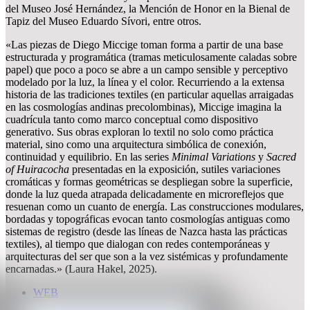
del Museo José Hernández, la Mención de Honor en la Bienal de
Tapiz del Museo Eduardo Sívori, entre otros.
«Las piezas de Diego Miccige toman forma a partir de una base
estructurada y programática (tramas meticulosamente caladas sobre
papel) que poco a poco se abre a un campo sensible y perceptivo
modelado por la luz, la línea y el color. Recurriendo a la extensa
historia de las tradiciones textiles (en particular aquellas arraigadas
en las cosmologías andinas precolombinas), Miccige imagina la
cuadrícula tanto como marco conceptual como dispositivo
generativo. Sus obras exploran lo textil no solo como práctica
material, sino como una arquitectura simbólica de conexión,
continuidad y equilibrio. En las series
Minimal Variations
y
Sacred
of Huiracocha
presentadas en la exposición, sutiles variaciones
cromáticas y formas geométricas se despliegan sobre la superficie,
donde la luz queda atrapada delicadamente en microreflejos que
resuenan como un cuanto de energía. Las construcciones modulares,
bordadas y topográficas evocan tanto cosmologías antiguas como
sistemas de registro (desde las líneas de Nazca hasta las prácticas
textiles), al tiempo que dialogan con redes contemporáneas y
arquitecturas del ser que son a la vez sistémicas y profundamente
encarnadas.» (Laura Hakel, 2025).
WEB