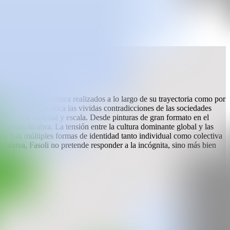
s estudios de cerámica realizados a lo largo de su trayectoria como por
roducir en su temática las vividas contradicciones de las sociedades
ión a nivel material y escala. Desde pinturas de gran formato en el
imentan su obra. La tensión entre la cultura dominante global y las
era. Las múltiples formas de identidad tanto individual como colectiva
iscursiva, Fasoli no pretende responder a la incógnita, sino más bien