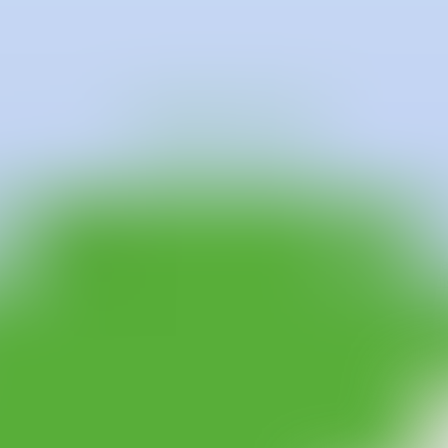
Escenógrafo y muralista, el arte de Fasoli está influenciado tanto por lo
la década pasada cuando Franco deja atrás el graffiti tradicional para int
 Así, una de las características principales de su trabajo es la explorac
var que la oscilación de contextos y recursos son los nutrientes que al
estudio a nivel conceptual y en el propio accionar a lo largo de su carr
presentado a través del conflicto, el enfrentamiento y la yuxtaposición d
olverse a cuestionar a él mismo.