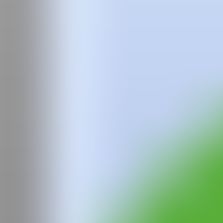
Equipo
Preguntas frecuentes
News
Login
Franco
Fasoli
Franco Fasoli, reside entre Barcelona y su ciudad natal Buenos Aires. 
su trabajo en la calle como lienzo a finales de los 90. Es a finales de 
latinoamericanas, sus rituales y su aparentemente perenne inestabilidad.
espacio público hasta pequeñas obras en bronce o papel, se puede obser
sub-culturas como espacio de resistencia, han sido también materia de 
son la columna vertebral de esta influencia sociológica del artista. Re
rediseñar el planteo constantemente, cuestionar al cuestionamiento y v
IG
GALERÍA
Victor Lope Arte Contemporáneo