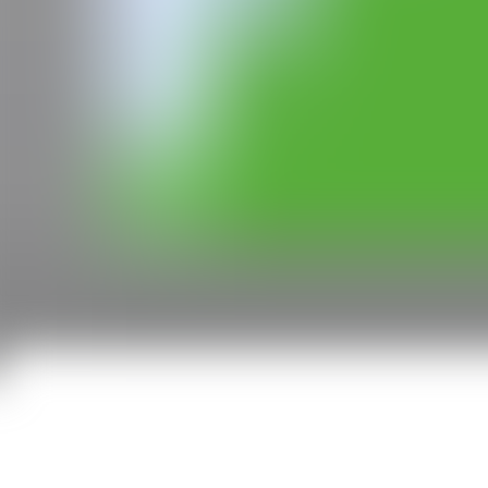
Barcelona, España
CAN
Todos los derechos reservados ©2020
hello@contemporaryartnow.com
Con la subvención de: