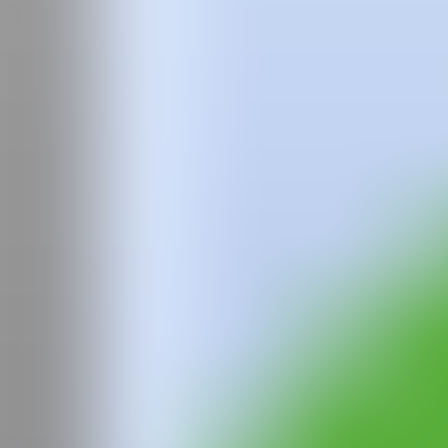
Equipo
Preguntas frecuentes
News
Login
Iryna
Maksymova
IRYNA MAKSYMOVA
nació en 1991 en Kolomyia, Ucrania. Actua
Comenzó su carrera artística licenciándose en Diseño Gráfico, pero si
conocida por sus obras que mezclan coloridos escenarios domésticos c
Su obra explora temas como el feminismo, el sexismo y la ecología, re
y sus personajes con expresiones retorcidas, que incitan al espectad
la acción para abordar estos problemas.
Ha participado en numerosas exposiciones individuales y colectivas e
en 2022 y
Wild Cats
in Circus en Lviv en 2020. Sus obras se han exp
Estados Unidos, Australia y Reino Unido, entre muchos otros.
Iryna Maksymova es reconocida por su estilo único y su capacidad par
inspirando a través de sus poderosas narrativas visuales y su comprom