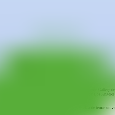
lmente vive y trabaja en Kiev.
empre ha cultivado su pasión por la pintura. Maksymova se ha convertido
on criaturas exóticas y mágicas, a menudo cargadas de significados emo
flejando sus experiencias personales y las injusticias que percibe en el
or a reflexionar sobre la dinámica de poder entre humanos y animales.
n todo el mundo, entre ellas
Pieces
en la Kristin Hjellegjerde Gallery 
uesto en ciudades como París, Nueva York, Hong Kong y Los Ángeles, 
a transformar experiencias personales en arte que habla de temas unive
iso con el cambio social.