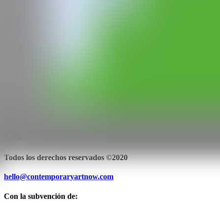
WEB
IG
GALERÍA
Antonio Colombo Arte Contemporanea
Milán, Italia
CAN
Todos los derechos reservados ©2020
hello@contemporaryartnow.com
Con la subvención de: