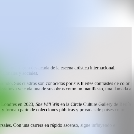
 en una figura destacada de la escena artística internacional,
cionales y sociales.
 mundo. Sus cuadros son conocidos por sus fuertes contrastes de color
 Maksymova ve cada una de sus obras como un manifiesto, una llamada a
de Londres en 2023,
She Will Win
en la Circle Culture Gallery de Berlín
y forman parte de colecciones públicas y privadas de países como
rsales. Con una carrera en rápido ascenso, sigue influyendo e