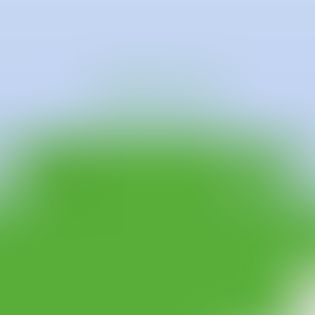
icada en Chicago y originaria de Táchira, Venezuela. En 2016, se graduó 
individuales, ha realizado dos esculturas públicas permanentes para la
ette, Indiana, y “De Madeira y Aire” en la Galería Enrique Guerrero e
a Carol Becker's Dean y la prestigfiosa beca John W. Kurtich.