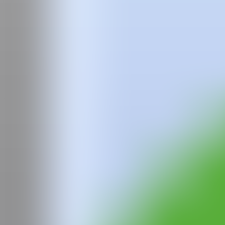
Equipo
Preguntas frecuentes
News
Login
Jeffly
Gabriela Molina
Jeffly Gabriela Molina (n. 1989) es una artista interdisciplinaria rad
Chicago. Además de participar en múltiples exposiciones colectivas e 
“Fragmentos de un hogar imaginario” en The Weather Station en Lafay
del Museo Driehaus, el premio AAF/Seebacher de Bellas Artes, la bec
WEB
IG
GALERÍA