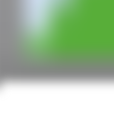
Gaby Vera x El Castillete
2022, Madrid, España
CAN
Todos los derechos reservados ©2020
hello@contemporaryartnow.com
Con la subvención de: