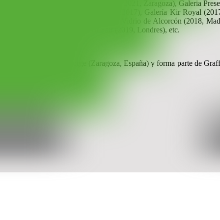
tivas en la Galería Antonia Puyó (2017 y 2021, Zaragoza), Galeria Pre
, XV Bienal de Fotografía de Córdoba (2017), Galería Kir Royal (20
a), Museo de Arte Contemporáneo del Vidrio de Alcorcón (2018, Madri
21) Madrid), Photo London Art Fair (2019, Londres), etc.
en la Universidad San Jorge (Zaragoza, España) y forma parte de Graffi