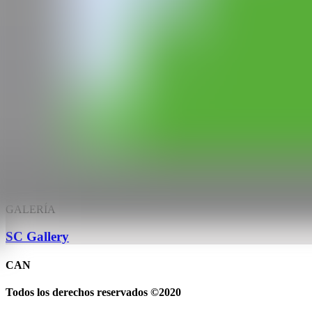
Su obra ha sido expuesta en diferentes muestras individuales y colec
Natural de la Universitat de València ( 2018), Photoespaña (2017)
Carmen (2016, Valencia), Fachada Media de Etopia ( 2016, Zaragoz
Invisible (2018, Ámsterdam), Feria de Arte Estampa (2017, 2018 y 20
Además de su práctica, desde 2018 desarrolla su labor como docente 
del mundo.
WEB
IG
GALERÍA
SC Gallery
CAN
Todos los derechos reservados ©2020