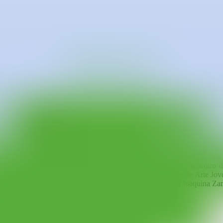
isis de la realidad y en los modos de producción y consumo de la socied
logías de búsqueda de materiales del contexto cotidiano e inmediato, su
ediante la combinación de varios medios: la escritura, la creación de i
 Beca de Artes Visuales del Ministerio de Cultura de España en el 
ntro de Artistas Novos en S. de Compostela (2015), II Encuentro de A
Jóvenes Creadores de la Fundación Ankaria (2019), Premio de Arte Jove
producción artísticas del MECD (2021), beca de adquisición Joaquina 