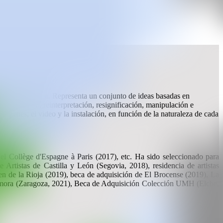
ad contemporánea. Representa un conjunto de ideas basadas en
 recolección, reinterpretación, resignificación, manipulación e
mágenes, el video y la instalación, en función de la naturaleza de cada
Collège d'Espagne à Paris (2017), etc. Ha sido seleccionado para
rtistas de Castilla y León (Segovia, 2018), residencia de artistas
n de la Rioja (2019), beca de adquisición de El Brocense (2019), La
Zamora (Zaragoza, 2021), Beca de Adquisición Colección UMH (Elche,