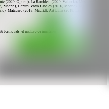
sente (2020, Oporto), La Rambleta (2020, Valencia), Museo de Historia
17, Madrid), CentroCentro Cibeles (2016, Madrid), Museo Centro del
d), Matadero (2018, Madrid), Art Lima (2018, Lima), Feria de Arte
ti Removals, el archivo de imágenes de graffiti eliminado más grande