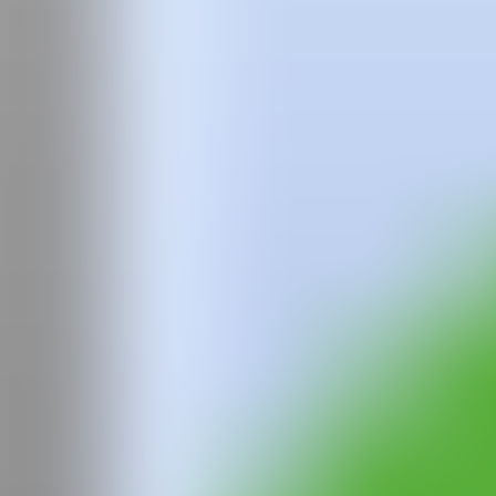
Equipo
Preguntas frecuentes
News
Login
Jorge
Isla
Desde 2015, su práctica artística se centra en la observación y anál
cuestiones relacionadas con la percepción de la vida cotidiana, metodo
intervención como objeto conceptual desde una investigación plástica m
proyecto.
Ha recibido las becas VEGAP 2015, MAPA de la Escuela LENS 2016,
participar en la Residencia A Quemarropa (Alicante, 2015), V Enco
Fundación Bilbaoarte (Bilbao, 2018), Premio Libro de Artista para 
Térmica (Málaga, 2020), Ayudas para la investigación, creación y 
2021) y Beca de Producción Fundación Bilbaoarte (2021).