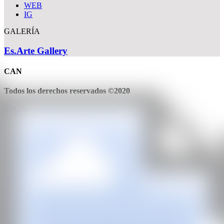
WEB
IG
GALERÍA
Es.Arte Gallery
CAN
Todos los derechos reservados ©2020
hello@contemporaryartnow.com
Con la subvención de: