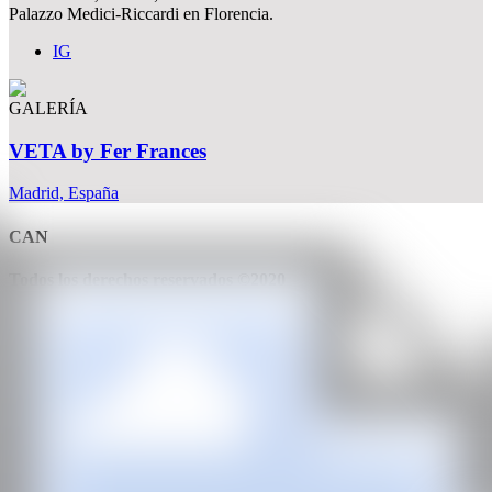
Palazzo Medici-Riccardi en Florencia.
IG
GALERÍA
VETA by Fer Frances
Madrid, España
CAN
Todos los derechos reservados ©2020
hello@contemporaryartnow.com
Con la subvención de: