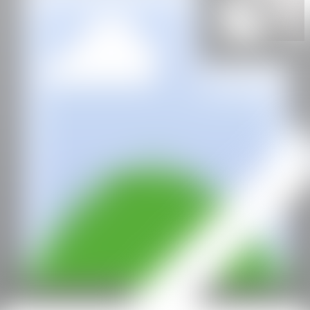
Herrero de Tejada
Madrid, España
CAN
Todos los derechos reservados ©2020
hello@contemporaryartnow.com
Con la subvención de: