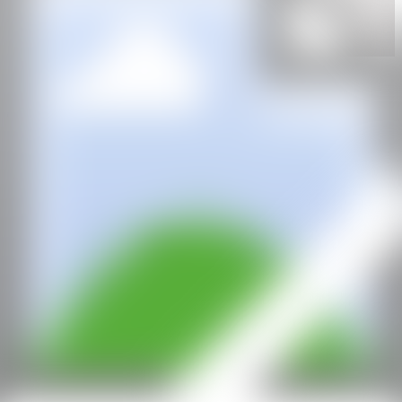
ENLACE
Lima, Perú
CAN
Todos los derechos reservados ©2020
hello@contemporaryartnow.com
Con la subvención de: