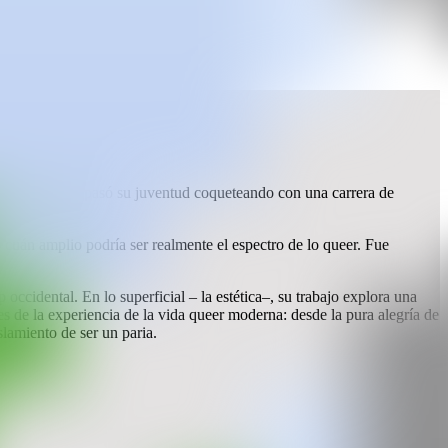
en el campo y pasó su juventud coqueteando con una carrera de
cuán amplio podría ser realmente el espectro de lo queer. Fue
occidental. En lo superficial – la estética–, su trabajo explora una
nes de la experiencia de la vida queer moderna: desde la pura alegría de
lamiento de ser un paria.