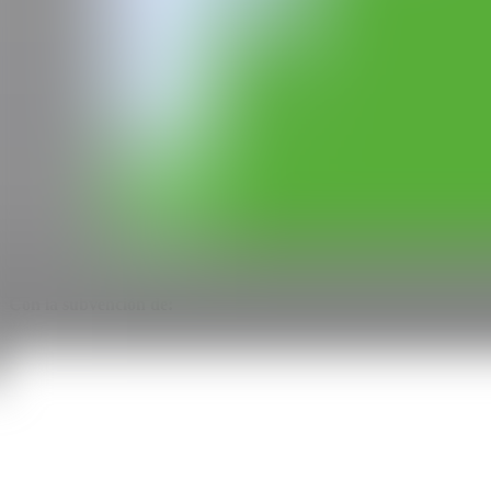
GALERÍA
Gärna Art Gallery
Madrid, España
CAN
Todos los derechos reservados ©2020
hello@contemporaryartnow.com
Con la subvención de: