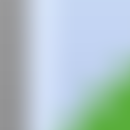
Equipo
Preguntas frecuentes
News
Login
Pepo
Moreno
Pepo Moreno nació en España en los últimos años de lo que ahora lla
cantante mientras estudiaba una licenciatura en Comunicación y Publi
Siempre enemigo del armario y amigo de las artes, se mudó a la "pobr
entonces cuando floreció su primera serie de dibujos entre lo triste, lo 
Hoy, Pepo vive en París, y sus pinturas se han convertido tanto en una 
miríada de colores saturados utilizando diferentes variaciones de técni
estar fuera, orgulloso y simplemente vivo, hasta la obsesión etername
WEB
IG