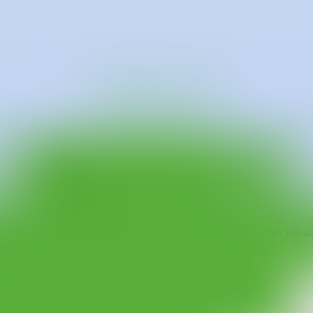
mamos la Generación Millennial. Creció dibujando en su ciudad natal 
cidad.
e pero sexy" Berlín, donde adquirió experiencia de primera mano sobre 
alegre y lo feo.
burla como en una celebración de los estereotipos gay en la cultura pop 
cas de pintura acrílica. En el fondo, abarca algunas de las contradiccio
nte joven y eternamente hermosa que a menudo oculta la soledad y el ais