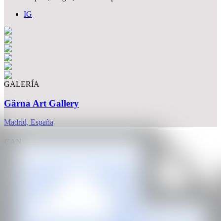
IG
GALERÍA
Gärna Art Gallery
Madrid, España
CAN
Todos los derechos reservados ©2020
hello@contemporaryartnow.com
Con la subvención de: