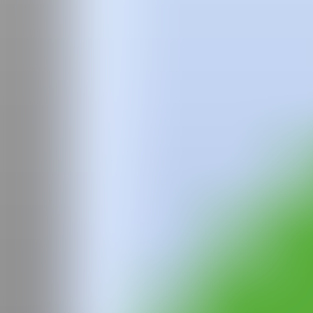
Equipo
Preguntas frecuentes
News
Login
Ricardo
Passaporte
ChatGPT Plus
Ricardo Passaporte (n. 1987, Lisboa, Portugal) vive y trabaja en Lis
varios catálogos con Germes Gang y Stolen Books Publications.
La obra de Ricardo Passaporte llama la atención sobre el carácter manual
naturaleza simbólica de las imágenes encontradas y utiliza este materia
así como por las dicotomías entre lo producido en masa y la obra de a
Su trabajo se ha presentado en la Câmara Municipal do Porto (Oport
Huset for Kunst og Design (Holstebro), Ruttkowski68 (París), Edua
IG