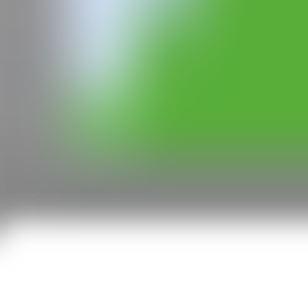
GALERÍA
Underdogs Gallery
Lisboa, Portugal
CAN
Todos los derechos reservados ©2020
hello@contemporaryartnow.com
Con la subvención de: