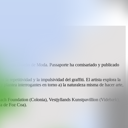
nde estudió Diseño de Moda. Passaporte ha comisariado y publicado
la repetitividad y la impulsividad del graffiti. El artista explora la
(y plantea interrogantes en torno a) la naturaleza misma de hacer arte,
ach Foundation (Colonia), Vestjyllands Kunstpavillion (Videbæk),
a de Foz Coa).