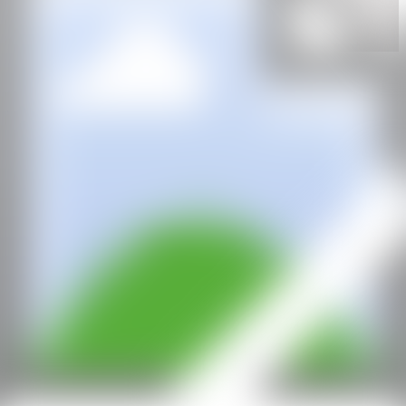
Pep Llabres Art Contemporani
Palma de Mallorca, España
CAN
Todos los derechos reservados ©2020
hello@contemporaryartnow.com
Con la subvención de: