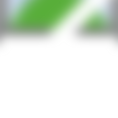
hello@contemporaryartnow.com
Con la subvención de: