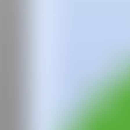
Equipo
Preguntas frecuentes
News
Login
Vicente
Prieto Gaggero
Vicente Prieto Gaggero (1989) es artista visual y escultor, Licenciado
Desde la práctica escultórica, y a través de la búsqueda y manipulaci
evocadas al contrastar nuevas metodologías con la expresión primitiva
Mediante la conjugación de los cuatro elementos – la tierra, el agua, el
asombro y los conflictos humanos contemporáneos, encontrando un l
alusiones al
art Nouveau
, el neo-pop y el
cyberpunk
.
En paralelo a su faceta artística, Prieto Gaggero se ha desempeñado
expuesto desde 2014 de forma individual y colectiva en espacios en 
Actualmente, cursa una especialización en arcilla en la Escuela Mass
Vicente Prieto Gaggero vive y trabaja en Barcelona.