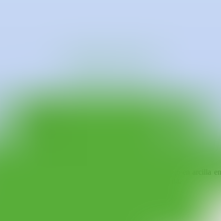
 en Diseño y Magíster en Territorio y Paisaje por la Universidad Diego P
ón de las cualidades terrosas e irregulares de la arcilla, Prieto Gagg
 del material, construyendo objetos e imaginarios.
 aire y el fuego –, y pasando por distintos posibles estados de la materi
enguaje dinámico entre el pasado del material con nuevas formas y si
 en el ámbito de la docencia universitaria sobre el trabajo en arcilla
Chile, Perú, Costa Rica, México, Estados Unidos y España.
ana de Barcelona a través de una beca Chile Crea.