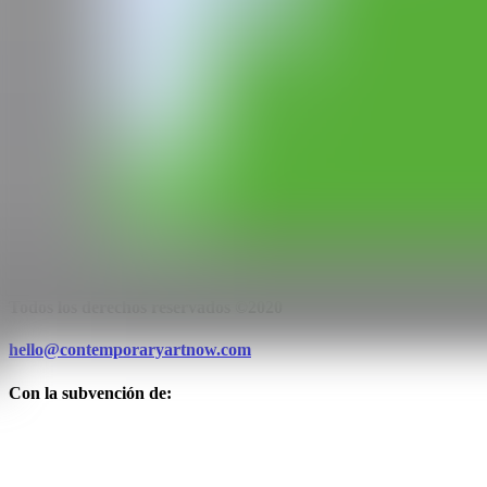
IG
GALERÍA
Isabel Croxatto Galería
Santiago de Chile, Chile
CAN
Todos los derechos reservados ©2020
hello@contemporaryartnow.com
Con la subvención de: