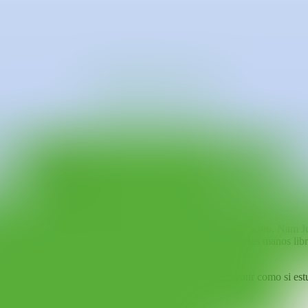
ura maravillosamente las luces vívidas del paisaje brillante de la ciuda
 pintar paredes a principios de la década de 2000 y creó pinturas en v
r imágenes para un impacto fresco y audaz.
e, en la que aún participa y toma influencia desde la actualidad. Sus exp
 son respetadas por el uso de los colores primarios de Corea (rojo, amar
cluidos Jean-Michel Basquiat, Futura, DJ Krush, Don Pendleton, Nam Ju
mo en su patineta. No esboza su trabajo antes, sino que usa las manos li
de forma totalmente improvisada.
ociones cuando anda en patineta, que describe como sentir como si estu
 a sus raíces geográficas y artísticas.