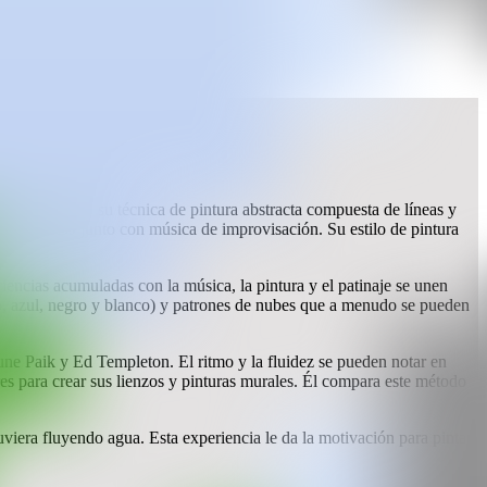
d, utilizando su técnica de pintura abstracta compuesta de líneas y
ivo con DJ junto con música de improvisación. Su estilo de pintura
eriencias acumuladas con la música, la pintura y el patinaje se unen
illo, azul, negro y blanco) y patrones de nubes que a menudo se pueden
ne Paik y Ed Templeton. El ritmo y la fluidez se pueden notar en
bres para crear sus lienzos y pinturas murales. Él compara este método
viera fluyendo agua. Esta experiencia le da la motivación para pintar