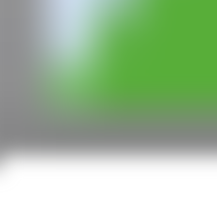
WEB
GALERÍA
StolenSpace Gallery
CAN
Todos los derechos reservados ©2020
hello@contemporaryartnow.com
Con la subvención de: