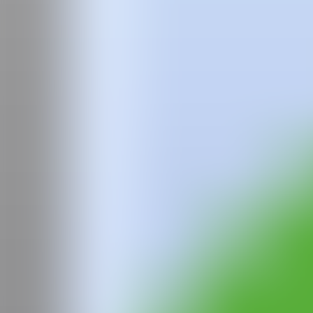
Equipo
Preguntas frecuentes
News
Login
Yoon
Hyup
Nacido en Seúl y con sede en Nueva York, el trabajo de Yoon Hyup capt
puntos que fluyen libremente pero estructurados. Yoon Hyup comenzó a
espontáneo se desarrolló mediante el uso de líneas y puntos para crea
Su estilo artístico también está inspirado en su experiencia en el skat
para crear su estética actual, única y nostálgica. Sus raíces coreanas
encontrar en sus obras abstractas.
Yoon Hyup ha notado su diversa gama de influencias en las artes, in
estas influencias y se expresan en el trabajo artístico de Yoon, así co
con una interpretación de jazz, que solo tiene un plan, pero que toca 
Su preferencia por expresarse usando líneas y puntos surgió de sus em
este flujo rítmico en la forma más pura de expresión, manteniéndose fiel