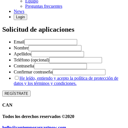
Equipo
Preguntas frecuentes
News
Login
Solicitud de aplicaciones
Email
Nombre
Apellidos
Teléfono (opcional)
Contraseña
Confirmar contraseña
He leído, entiendo y acepto la política de protección de
datos y los términos y condiciones.
REGÍSTRATE
CAN
Todos los derechos reservados ©2020
hello@contemporaryartnow.com