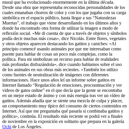
mural que ha evolucionado enormemente en la última década.
Desde una obra que representaba reconocidas personalidades de los
cuales emanaban chorros de color y con los que jugaba con su carga
simbólica en el espacio público, hasta llegar a sus “Naturalezas
Muertas”, el trabajo que viene desarrollando en los últimos años y
donde ha encontrado otra forma de utilizar la imagen a modo de
reflexión social. «Me di cuenta de que a través de objetos y símbolos
podía decir muchas más cosas», dice Nicolás. Entre flores, vegetales
y otros objetos aparecen destacando los gatitos y caniches: «Al
principio comencé usando animales por que me interesaban como
puente para hablar de cosas un poco más complejas, como la
política. Para mi simbolizan un recurso para hablar de realidades
más profundas disfrazándola», dice cuando hablamos sobre el uso
de los animales en sus obras más recientes. «También los utilizo
como fuentes de neutralización de imágenes con diferentes
informaciones. Hace unos años leí un informe sobre gatitos en
Internet llamado “Regulación de emociones, procrastinación y ver
videos de gatos online” en el que decía que la gente se encontraba
en un mejor estado de ánimo y con más energía tras ver un vídeo de
gatitos. Además añadía que se siente una mezcla de culpa y placer,
un comportamiento muy típico del consumo de ciertos contenidos en
Internet. Así que me preguntaba qué pasaría si combinaba gatitos y
política», continúa. El resultado más reciente se podrá ver a finales
de noviembre en la exposición en solitario que prepara en la galería
Ochi
de Los Ángeles.