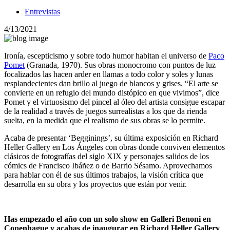
Entrevistas
4/13/2021
Ironía, escepticismo y sobre todo humor habitan el universo de
Paco
Pomet
(Granada, 1970). Sus obras monocromo con puntos de luz
focalizados las hacen arder en llamas a todo color y soles y lunas
resplandecientes dan brillo al juego de blancos y grises. “El arte se
convierte en un refugio del mundo distópico en que vivimos”, dice
Pomet y el virtuosismo del pincel al óleo del artista consigue escapar
de la realidad a través de juegos surrealistas a los que da rienda
suelta, en la medida que el realismo de sus obras se lo permite.
Acaba de presentar ‘Begginings’, su última exposición en Richard
Heller Gallery en Los Ángeles con obras donde conviven elementos
clásicos de fotografías del siglo XIX y personajes salidos de los
cómics de Francisco Ibáñez o de Barrio Sésamo. Aprovechamos
para hablar con él de sus últimos trabajos, la visión crítica que
desarrolla en su obra y los proyectos que están por venir.
Has empezado el año con un solo show en Galleri Benoni en
Copenhague y acabas de inaugurar en Richard Heller Gallery