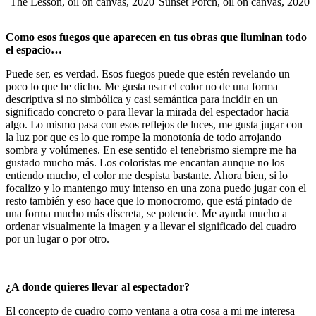
The Lesson, oil on canvas, 2020
Sunset Porch, oil on canvas, 2020
Como esos fuegos que aparecen en tus obras que iluminan todo
el espacio…
Puede ser, es verdad. Esos fuegos puede que estén revelando un
poco lo que he dicho. Me gusta usar el color no de una forma
descriptiva si no simbólica y casi semántica para incidir en un
significado concreto o para llevar la mirada del espectador hacia
algo. Lo mismo pasa con esos reflejos de luces, me gusta jugar con
la luz por que es lo que rompe la monotonía de todo arrojando
sombra y volúmenes. En ese sentido el tenebrismo siempre me ha
gustado mucho más. Los coloristas me encantan aunque no los
entiendo mucho, el color me despista bastante. Ahora bien, si lo
focalizo y lo mantengo muy intenso en una zona puedo jugar con el
resto también y eso hace que lo monocromo, que está pintado de
una forma mucho más discreta, se potencie. Me ayuda mucho a
ordenar visualmente la imagen y a llevar el significado del cuadro
por un lugar o por otro.
¿A donde quieres llevar al espectador?
El concepto de cuadro como ventana a otra cosa a mi me interesa