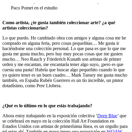
Paco Pomet en el estudio
Como artista, ¿te gusta también coleccionar arte? ¿a qué
artistas coleccionarías?
Lo que puedo. He cambiado obra con amigos y alguna cosa me he
comprado en alguna feria, pero cosas pequeñitas… Me gusta ir
haciéndome una colección personal. Lo que pasa es que lo que me
gusta me gusta mucho, pero hay muy pocas cosas que me gusten
mucho… Neo Rauch y Friederich Kunath son artistas de primer
orden y me encantan, me encantaría tener algo suyo, ¡pero es que
cuesta una pasta! Habría que buscar algo pequeñito cuando lo que
yo quiero tener es un buen cuadro… Mark Tansey me gusta mucho
también, en España Rubén Guerrero es un tío increíble, un pintor
dotadísimo, como Pere Llobera.
¿Qué es lo último en lo que estás trabajando?
Ahora estoy trabajando en la exposición colectiva ‘
Deep Blue
’ que
se celebrará en mayo en la colección Hall Art Foundation en
Estados Unidos con artistas de primerísima línea, es un orgullo para
mí estar ahí. También en mayo tengo una exposición en
WOAW