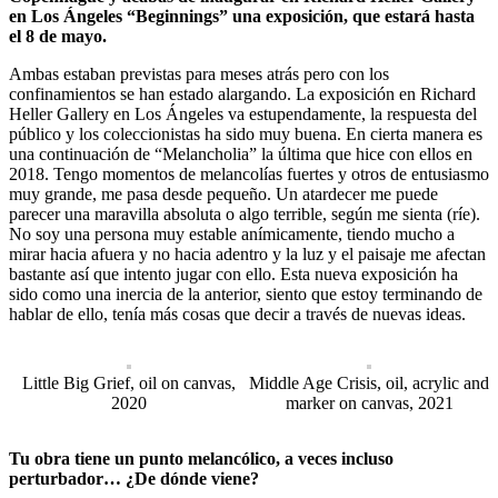
en Los Ángeles “Beginnings” una exposición, que estará hasta
el 8 de mayo.
Ambas estaban previstas para meses atrás pero con los
confinamientos se han estado alargando. La exposición en Richard
Heller Gallery en Los Ángeles va estupendamente, la respuesta del
público y los coleccionistas ha sido muy buena. En cierta manera es
una continuación de “Melancholia” la última que hice con ellos en
2018. Tengo momentos de melancolías fuertes y otros de entusiasmo
muy grande, me pasa desde pequeño. Un atardecer me puede
parecer una maravilla absoluta o algo terrible, según me sienta (ríe).
No soy una persona muy estable anímicamente, tiendo mucho a
mirar hacia afuera y no hacia adentro y la luz y el paisaje me afectan
bastante así que intento jugar con ello. Esta nueva exposición ha
sido como una inercia de la anterior, siento que estoy terminando de
hablar de ello, tenía más cosas que decir a través de nuevas ideas.
Little Big Grief, oil on canvas,
Middle Age Crisis, oil, acrylic and
2020
marker on canvas, 2021
Tu obra tiene un punto melancólico, a veces incluso
perturbador… ¿De dónde viene?