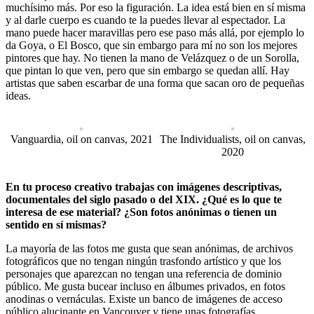
muchísimo más. Por eso la figuración. La idea está bien en sí misma
y al darle cuerpo es cuando te la puedes llevar al espectador. La
mano puede hacer maravillas pero ese paso más allá, por ejemplo lo
da Goya, o El Bosco, que sin embargo para mí no son los mejores
pintores que hay. No tienen la mano de Velázquez o de un Sorolla,
que pintan lo que ven, pero que sin embargo se quedan allí. Hay
artistas que saben escarbar de una forma que sacan oro de pequeñas
ideas.
Vanguardia, oil on canvas, 2021
The Individualists, oil on canvas,
2020
En tu proceso creativo trabajas con imágenes descriptivas,
documentales del siglo pasado o del XIX. ¿Qué es lo que te
interesa de ese material? ¿Son fotos anónimas o tienen un
sentido en sí mismas?
La mayoría de las fotos me gusta que sean anónimas, de archivos
fotográficos que no tengan ningún trasfondo artístico y que los
personajes que aparezcan no tengan una referencia de dominio
público. Me gusta bucear incluso en álbumes privados, en fotos
anodinas o vernáculas. Existe un banco de imágenes de acceso
público alucinante en Vancouver y tiene unas fotografías