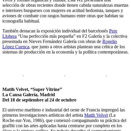
selección de obras recientes donde tienen cabida naturalezas muertas
e interiores burgueses con mujeres en actitud hedonista, tanques y
aviones de combate con rasgos humano entre otras que habitan su
iconografía habitual.
También destacan la exposición individual del barcelonés
Pere
Llobera
“Una perfección más pequeña” en F2 Galería y la colectiva
presentada en Nieves Fernández Galería con obras de
Rogelio
López Cuenca
, que junto a otros artistas plantean una crítica de los
sistemas de producción en la economía y la política contemporáneas.
Matth Velvet, “Super Vitrine”
La Causa Galería, Madrid
Del 18 de septiembre al 24 de octubre
El universo marítimo e industrial del oeste de Francia impregnó las
primeras investigaciones artísticas del artista
Matth Velvet
(La
Roche-sur-Yon, 1986), que comenzó compaginando su práctica del
graffiti con las artes aplicadas hasta centrarse por completo en los
óleos y la pintura acrílica. Su trabajo describe el comportamiento