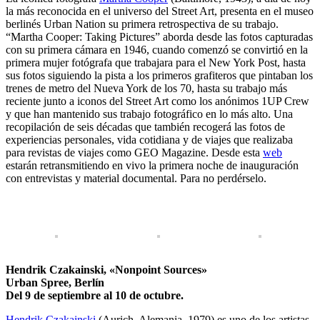
la más reconocida en el universo del Street Art, presenta en el museo
berlinés Urban Nation su primera retrospectiva de su trabajo.
“Martha Cooper: Taking Pictures” aborda desde las fotos capturadas
con su primera cámara en 1946, cuando comenzó se convirtió en la
primera mujer fotógrafa que trabajara para el New York Post, hasta
sus fotos siguiendo la pista a los primeros grafiteros que pintaban los
trenes de metro del Nueva York de los 70, hasta su trabajo más
reciente junto a iconos del Street Art como los anónimos 1UP Crew
y que han mantenido sus trabajo fotográfico en lo más alto. Una
recopilación de seis décadas que también recogerá las fotos de
experiencias personales, vida cotidiana y de viajes que realizaba
para revistas de viajes como GEO Magazine. Desde esta
web
estarán retransmitiendo en vivo la primera noche de inauguración
con entrevistas y material documental. Para no perdérselo.
Hendrik Czakainski, «Nonpoint Sources»
Urban Spree, Berlín
Del 9 de septiembre al 10 de octubre.
Hendrik Czakainski
(Aurich, Alemania, 1979) es uno de los artistas