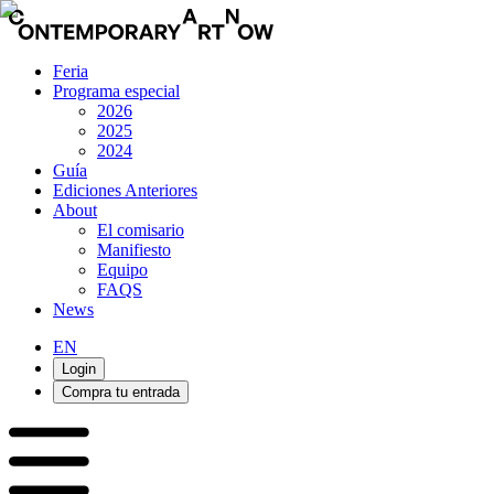
Feria
Programa especial
2026
2025
2024
Guía
Ediciones Anteriores
About
El comisario
Manifiesto
Equipo
FAQS
News
EN
Login
Compra tu entrada