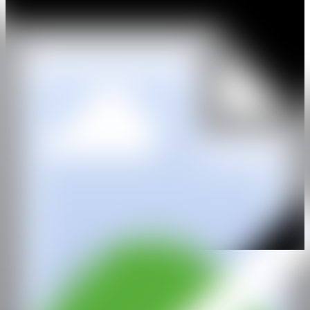
Su trabajo fue mostrado en muestras institucionales : Museum
Voorlinden, Países Bajos y Rønnebæksholm, Dinamarca (2018),
Museum De Lakenhal, Leiden, Países Bajos, (2017), Hugo Voeten
Art Centre, Herentals, Bélgica (2016), PARK Platform for visual
arts, Tilburgo, Países Bajos (2014), CCNOA, Bruselas, Bélgica
(2012).
WEB
IG
FB
GALERÍA
Xippas
@CANARTFAIR