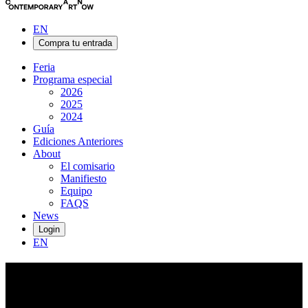
EN
Compra tu entrada
Feria
Programa especial
2026
2025
2024
Guía
Ediciones Anteriores
About
El comisario
Manifiesto
Equipo
FAQS
News
Login
EN
Alain
Biltereyst