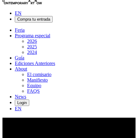
EN
Compra tu entrada
Feria
Programa especial
2026
2025
2024
Guía
Ediciones Anteriores
About
El comisario
Manifiesto
Equipo
FAQS
News
Login
EN
MANIFESTO
Desde tiempos ancestrales, Ibiza ha estado marcada por una gran