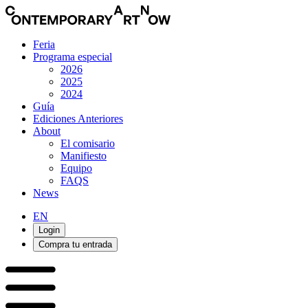
Feria
Programa especial
2026
2025
2024
Guía
Ediciones Anteriores
About
El comisario
Manifiesto
Equipo
FAQS
News
EN
Login
Compra tu entrada