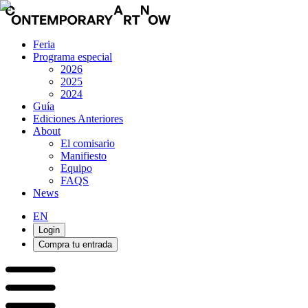
Feria
Programa especial
2026
2025
2024
Guía
Ediciones Anteriores
About
El comisario
Manifiesto
Equipo
FAQS
News
EN
Login
Compra tu entrada