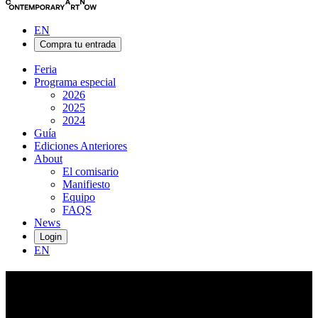
EN
Compra tu entrada
Feria
Programa especial
2026
2025
2024
Guía
Ediciones Anteriores
About
El comisario
Manifiesto
Equipo
FAQS
News
Login
EN
Ben
Edmunds