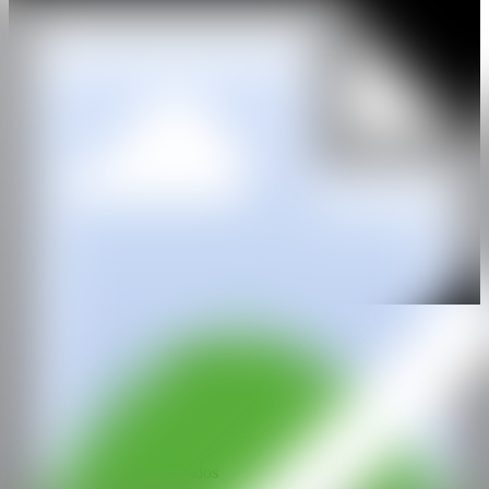
Kiki Gallery (Tokyo, 2019); y “Something unknown is doing we
don’t know what”, County Street (London, 2020).
WEB
IG
GALERÍA
L21 Gallery
@CANARTFAIR
CAN ART FAIR
Todos los derechos reservados