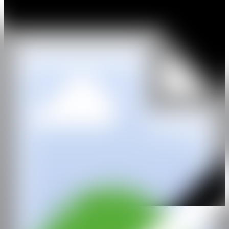
El arte de Bob se centra en figuras humanas, un lienzo fácilmente
relatable para emociones e historias. A través de sus creaciones, se
esfuerza por cautivar y transportar a los espectadores a un reino
donde el pasado y el presente convergen, donde el encanto de la
antigüedad se fusiona con expresiones innovadoras. La
yuxtaposición de la luminosidad con la melancolía, las formas
redondeadas con las líneas afiladas y las proporciones manipuladas
convergen para crear una narrativa visual impactante y resonante. Su
arte extiende una invitación a embarcarse en un viaje cautivador,
donde los cuentos antiguos se entrelazan con el reino inalterado de
la imaginación.
IG
GALERÍA
HAGD Contemporary
@CANARTFAIR