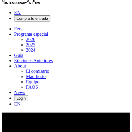
EN
Compra tu entrada
Feria
Programa especial
2026
2025
2024
Guía
Ediciones Anteriores
About
El comisario
Manifiesto
Equipo
FAQS
News
Login
EN
Bob
Geerts