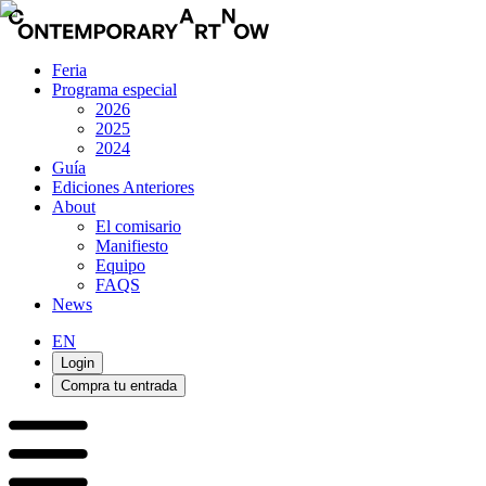
Feria
Programa especial
2026
2025
2024
Guía
Ediciones Anteriores
About
El comisario
Manifiesto
Equipo
FAQS
News
EN
Login
Compra tu entrada