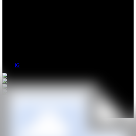
Caroline Rennequin es una artista multidisciplinar nacida en 1970
que vive y trabaja en París. Formada en la École Estienne, Duperré
y Les Arts Décoratifs, desarrolla su trabajo en pintura, escultura y
escenografía. Sus pinturas en gouache se caracterizan por bloques
de color vibrante, contornos precisos y motivos botánicos. Su obra
se ha expuesto en lugares de prestigio como el Musée des Arts
Décoratifs de París y la Galerie Jean Fournier. En 2024, presentó
una colección completa de muebles pintados en Collectible Design
New York.
IG
GALERÍA
GALERIA TAMBIEN
@CANARTFAIR