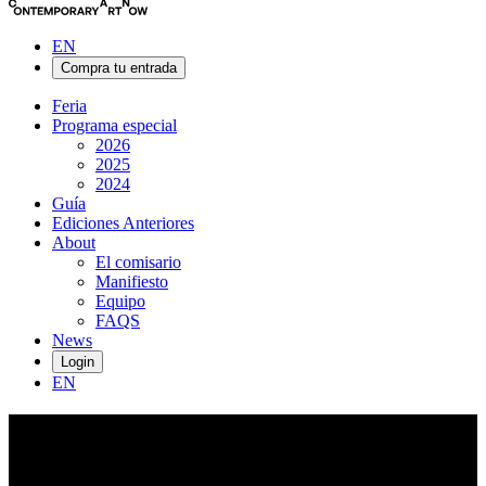
EN
Compra tu entrada
Feria
Programa especial
2026
2025
2024
Guía
Ediciones Anteriores
About
El comisario
Manifiesto
Equipo
FAQS
News
Login
EN
Caroline
Rennequin