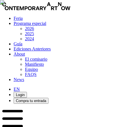
Feria
Programa especial
2026
2025
2024
Guía
Ediciones Anteriores
About
El comisario
Manifiesto
Equipo
FAQS
News
EN
Login
Compra tu entrada