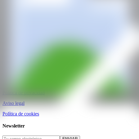
CAN ART FAIR
Todos los derechos reservados
©2025
hello@contemporaryartnow.com
pr@contemporaryartnow.com
Pase profesional
Media kit
Política de privacidad
Aviso legal
Política de cookies
Newsletter
ENVIAR