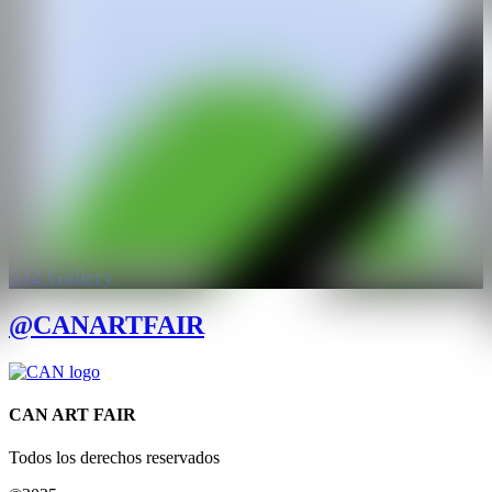
residente en la Josef Albers Foundation en Connecticut (2012). Fue
finalista del Premio de Pintura de la Fundació Guasch Coranty en el
Centre Cultural Metropolità Tecla Sala, en Barcelona (2008), y
ganadora del AIB Art Prize en 2007.
WEB
IG
GALERÍA
532 Gallery
@CANARTFAIR
CAN ART FAIR
Todos los derechos reservados