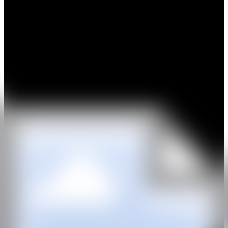
ligeramente irreales, oníricas y transitorias. El tono de su obra suele
ser lírico, generando una atmósfera de ambigüedad, como recuerdos
transformados en el incesante paso del tiempo. De manera singular,
trabaja sobre imágenes reconocibles, reconfigurando sus superficies
y agregando capas ricas, haciendo que los objetos se transporten
hacia una nueva dirección, con una cualidad visual fluida que
permite reimaginarlos de formas vibrantes y únicas.
La obra de Copperwhite forma parte de numerosas colecciones
públicas de gran relevancia, entre ellas el Irish Museum of Modern
Art, el Arts Council of Ireland, la Limerick City Gallery of Art, la
Office of Public Works, la Contemporary Irish Art Society, la
Mariehamn Stadbibliotek en Åland (Finlandia), y la Cruz Roja
Internacional en los Países Bajos, así como colecciones privadas en
Europa, Estados Unidos y Australia. Ha expuesto ampliamente en
ciudades como Londres, Dublín, Tokio, Sídney, Ámsterdam,
Barcelona, Nueva York y diversas localidades en Francia. Su obra
se encuentra en importantes colecciones públicas como la Office of
Public Works, el Irish Museum of Modern Art, el Arts Council of
Ireland y la Limerick City Gallery of Art, además de colecciones
privadas en Irlanda, Europa y Estados Unidos. En 2007 recibió el
AIB Art Prize, que dio lugar a una monografía importante y a una
exposición itinerante de su trabajo. Su publicación Fake New World
fue editada con motivo de un mural y exposición en la RHA Gallery
de Dublín, e incluye una biografía escrita por Gail Levin. Fue artista