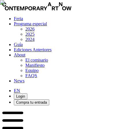
Feria
Programa especial
2026
2025
2024
Guía
Ediciones Anteriores
About
El comisario
Manifiesto
Equipo
FAQS
News
EN
Login
Compra tu entrada