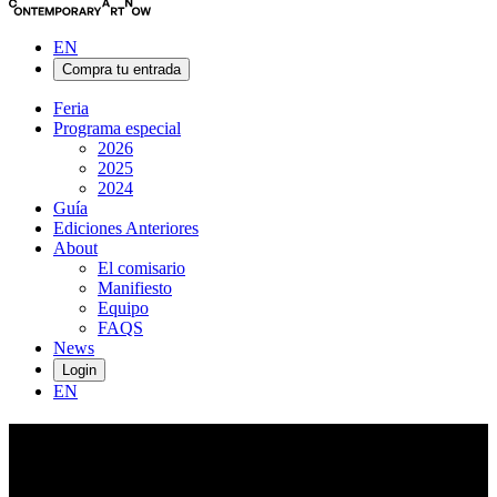
EN
Compra tu entrada
Feria
Programa especial
2026
2025
2024
Guía
Ediciones Anteriores
About
El comisario
Manifiesto
Equipo
FAQS
News
Login
EN
Diana
Copperwhite