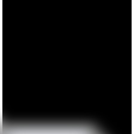
Pintor cuya formación comenzó en la Facultad de Bellas Artes de la
Universidad Complutense de Madrid, donde se licenció en la rama
de Pintura y Grabado. Comenzó a exponer su obra muy joven, en
1984, en la sala de Caixavigo en Vilagarcía de Arousa. A partir de
1985, se vinculó al grupo Atlántica, lo que marcó una etapa decisiva
en su carrera.
Ha realizado exposiciones individuales y colectivas en numerosas
ciudades de España y de Europa, así como en instituciones como el
CGAC y el Museo de Arte Contemporáneo de La Spezia. También
ha participado en ferias como ARCO, Estampa y Just Madrid, y en
colectivas en el CGAC y el Museo Nacional de Escultura de
Valladolid. Entre sus muestras recientes destacan A Mirada Acesa
(MARCO de Vigo, 2021), El Peso de la Luz (Trinta, 2022) y
UVNT Art Fair (2023). En cuanto a sus premios y becas, obtuvo la
beca "Xóvenes Valores" de la Diputación de Pontevedra y los
Talleres de Arte Actual del Círculo de Bellas Artes, así como la beca
Colmeiro y otras, como la del Comité Conjunto Hispano-Americano
de Nueva York (1988) y la Academia de Bellas Artes, Historia y
Arqueología de Roma (1990). Su obra fue adquirida en la I Mostra
Unión Fenosa y obtuvo la segunda medalla en la Bienal de
Pontevedra en 1990.
Su pintura es completamente informalista, con referencias oníricas y
figuras abstractas que recuerdan el estilo de Odilon Redon. Los