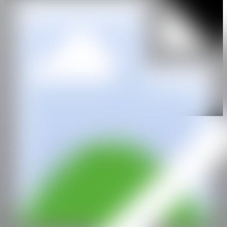
grafismos caprichosos, los objetos imposibles e inscrito en un
espacio ideal, y las manchas armonizadas caracterizan su estilo
único. Su obra se ve influenciada por las corrientes del Minimal Art
y su materia es abigarrada y casi corpórea. Está representado en
colecciones institucionales de Galicia y de Italia, consolidándose
como uno de los artistas más relevantes de su generación.
IG
GALERÍA
Rafael Pérez Hernando
@CANARTFAIR
CAN ART FAIR
Todos los derechos reservados
©2025