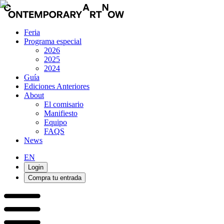
Feria
Programa especial
2026
2025
2024
Guía
Ediciones Anteriores
About
El comisario
Manifiesto
Equipo
FAQS
News
EN
Login
Compra tu entrada