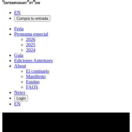
EN
Compra tu entrada
Feria
Programa especial
2026
2025
2024
Guía
Ediciones Anteriores
About
El comisario
Manifiesto
Equipo
FAQS
News
Login
EN
Din
Matamoro