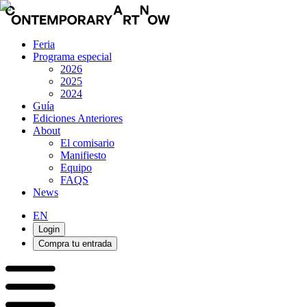
Feria
Programa especial
2026
2025
2024
Guía
Ediciones Anteriores
About
El comisario
Manifiesto
Equipo
FAQS
News
EN
Login
Compra tu entrada