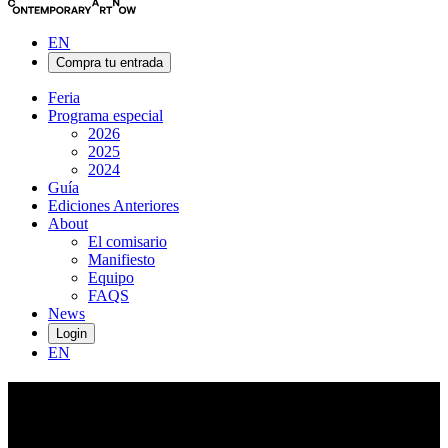
EN
Compra tu entrada
Feria
Programa especial
2026
2025
2024
Guía
Ediciones Anteriores
About
El comisario
Manifiesto
Equipo
FAQS
News
Login
EN
Louis
Appleby