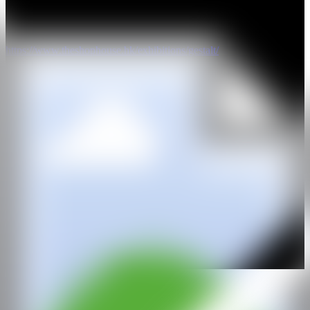
Midnight Cravings
, exposición dúo en Long Story Short Gallery
(París, 2024)
Gestalt
, exposición individual en The Shop House (Hong Kong,
2024)
https://www.theshophouse.hk/exhibitions/gestalt/
https://hypebeast.com/2024/5/victor-lim-seaward-the-last-days-of-
spring-louis-appleby-gestalt-the-shophouse-art-exhibitions-hong-
kong
WEB
IG
FB
GALERÍA
Marian Cramer Projects
@CANARTFAIR