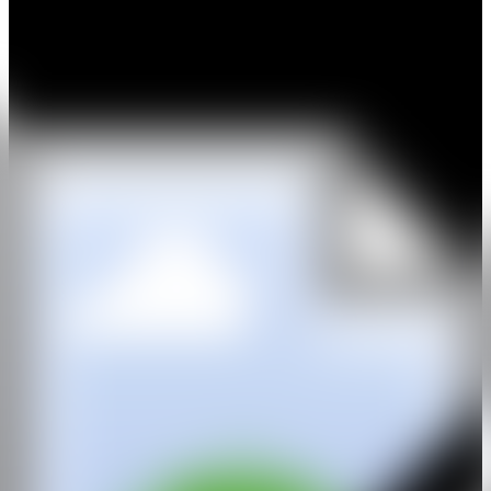
En estas obras, MJ Torrecampo reimagina los mitos tradicionales
filipinos con un nuevo lenguaje visual, mezclando elementos de su
herencia filipina con una sensibilidad moderna. Inspirándose en las
novelas gráficas, las formas artísticas tradicionales filipinas y la
narración visual, crea intrincadas composiciones que honran y
reinterpretan antiguos relatos folclóricos.
Las obras de Torrecampo desafían al espectador a relacionarse con
estos mitos de forma dinámica.
Adoptando un distintivo punto de vista cenital y utilizando lienzos
no tradicionales que rompen con el rectángulo convencional, invita
al público a un mundo en el que el tiempo y el espacio coexisten
dentro de una única perspectiva. Este enfoque único permite que las
historias se desarrollen no sólo visualmente, sino como narraciones
complejas de múltiples capas que hablan de temas universales como
la conexión humana, el respeto por la naturaleza y el equilibrio entre
fuerzas opuestas.
WEB
IG