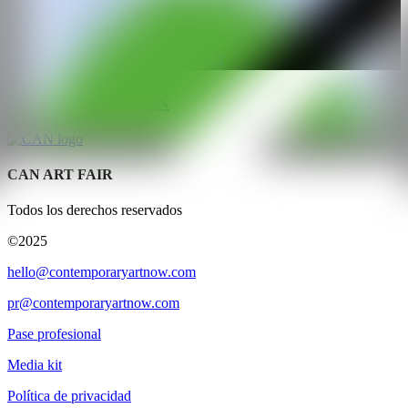
GALERÍA
C+N Gallery CANEPANERI
@CANARTFAIR
CAN ART FAIR
Todos los derechos reservados
©2025
hello@contemporaryartnow.com
pr@contemporaryartnow.com
Pase profesional
Media kit
Política de privacidad