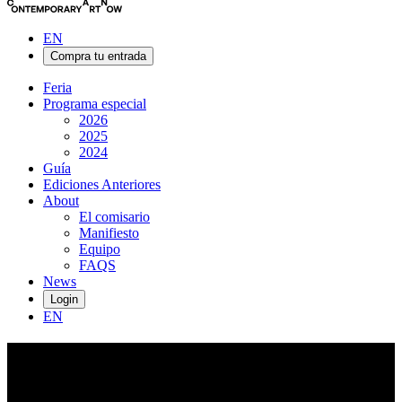
EN
Compra tu entrada
Feria
Programa especial
2026
2025
2024
Guía
Ediciones Anteriores
About
El comisario
Manifiesto
Equipo
FAQS
News
Login
EN
MJ
Torrecampo