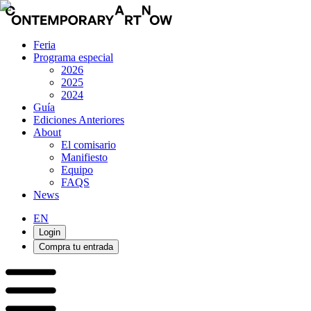
Feria
Programa especial
2026
2025
2024
Guía
Ediciones Anteriores
About
El comisario
Manifiesto
Equipo
FAQS
News
EN
Login
Compra tu entrada