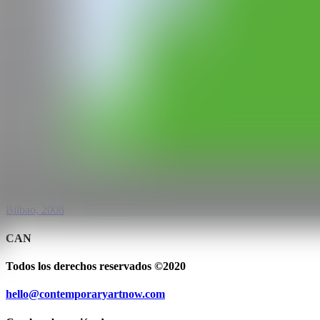
Este último año, ha participado en las exposiciones institucionales M
Chirivella Soriano con motivo del primer premio de la convocatoria Sa
IG
GALERÍA
SC GALLERY
Bilbao, 2008
CAN
Todos los derechos reservados ©2020
hello@contemporaryartnow.com