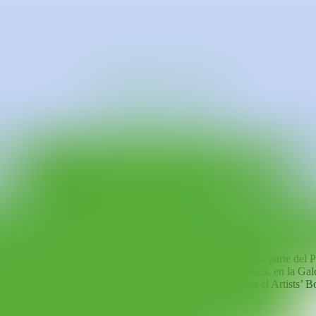
cientemente el Máster en Producción Artística en la Universidad Polit
bra, evidencia los procesos de un medio que han sido relegados, trabajan
ruye vínculos entre formas, materiales y lo obsoleto para pensar cómo s
 la producción ebanística tradicional.
 otorgado por Mango, y premio residencia Piramidón, en la feria Swab 
mos con destino a París, el Primer premio del Certamen Internacional d
 en el espacio Saceca, Sagunto; Atractores extraños, como parte del 
ncia, así como en exposiciones colectivas como Apenas Gestos, en la
id, Cuadernos de… en la Galeria Arniches 26, Madrid, en el Artists’ B