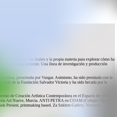
écnica de Valencia.
do con el residuo, los límites y la propia materia para explorar cómo ha
e activan en el presente. Una línea de investigación y producción
Barcelona, presentada por Vangar. Asimismo, ha sido premiada con la
e Arte de la Fundación Salvador Victoria y ha sido becada por la
Premio de Creación Artística Contemporánea en el Espacio de creación
 Galería Art Nueve, Murcia. ANTI PETRA en COAM (Colegio Oficial
ook Present, printmaking based. Za Szklem Gallery, Varsovia,