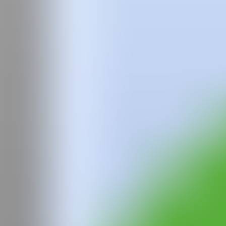
Equipo
Preguntas frecuentes
News
Login
Claudia
Pastomas
Claudia Pastomás estudió el Grado de Bellas Artes y ha completado re
Su producción artística parte de lo pictórico y lo instalativo. En su o
cambiado el paradigma en relación a la producción mercantil y reconst
artística motivada por la búsqueda de nuevas percepciones que revisan
La artista ha sido galardonada con los premios Best Emerging Artist,
Beca de la II Convocatoria de la cátedra Bodegas Faustino & Willy Ra
Cátedra de Arte Contemporáneo Antoni Miró.
Ha participado en exposiciones individuales como Coraza y Ornamento
Quart de Poblet, y Contra-Desborde, en el espacio Algo Algo, Vale
de Arquitectos Madrid), Generación-Z, en la Galería WeCollect, Madr
Polonia, o PAMPAM23’, en las Atarazanas del Grau, Valencia.