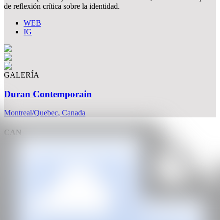
de reflexión crítica sobre la identidad.
WEB
IG
GALERÍA
Duran Contemporain
Montreal/Quebec, Canada
CAN
Todos los derechos reservados ©2020
hello@contemporaryartnow.com
Con la subvención de: