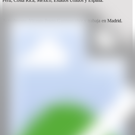
Perú, Costa Rica, México, Estados Unidos y España.
Actualmente, Vicente Prieto Gaggero vive y trabaja en Madrid.
WEB
IG
GALERÍA
Isabel Croxatto Galería
Santiago, Chile
CAN
Todos los derechos reservados ©2020
hello@contemporaryartnow.com
Con la subvención de: