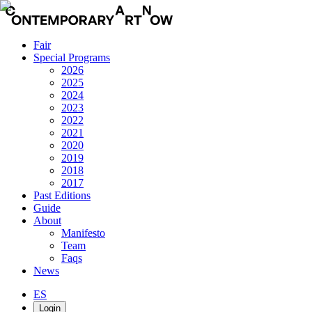
Fair
Special Programs
2026
2025
2024
2023
2022
2021
2020
2019
2018
2017
Past Editions
Guide
About
Manifesto
Team
Faqs
News
ES
Login