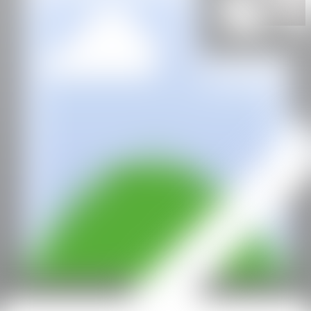
Madrid, España
CAN
All rights reserved ©2020
hello@contemporaryartnow.com
With the support of: